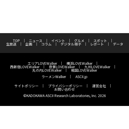
TOP
ニュース
イベント
グルメ
スポット
生放送
企画
コラム
デジタル冊子
レポート
データ
エリアLOVEWalker
横浜LOVEWalker
西新宿LOVEWalker
夜景LOVEWalker
九州LOVEWalker
丸の内LOVEWalker
戦国LOVEWalker
ラーメンWalker
ASCII.jp
サイトポリシー
プライバシーポリシー
運営会社
お問い合わせ
©KADOKAWA ASCII Research Laboratories, Inc. 2026