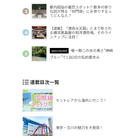
都内屈指の最恐スポット⁉ 数多の祟り
伝説が残る「将門塚」にお参りするっ
てどんな人？
【連載】「酒呑み天国」とまで称され
る横浜髙島屋の和洋酒売場。そのライ
ンナップに注目！
唯一無二の水の青さ”神崎
sponsored
ブルー”で1泊2日の私的夏休み
連載目次一覧
セントレアから海外に行こう！
東京・立川の魅力を大発見！