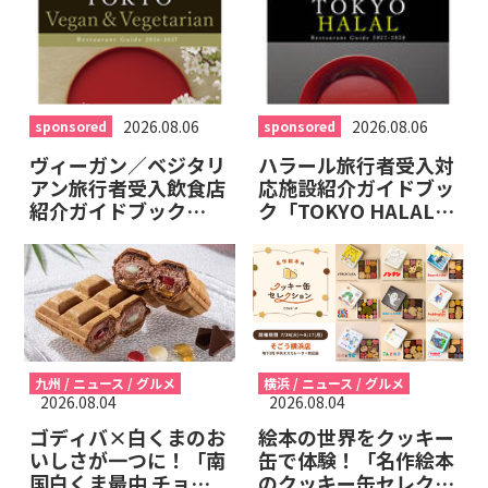
る！
2026.08.06
2026.08.06
sponsored
sponsored
ヴィーガン／ベジタリ
ハラール旅行者受入対
アン旅行者受入飲食店
応施設紹介ガイドブッ
紹介ガイドブック
ク「TOKYO HALAL
「TOKYO Vegan &
Restaurant Guide
Vegetarian
2027-2028」掲載施
Restaurant Guide
設を募集します！
2027-2028」掲載施
設を募集します！
九州 / ニュース / グルメ
横浜 / ニュース / グルメ
2026.08.04
2026.08.04
ゴディバ×白くまのお
絵本の世界をクッキー
いしさが一つに！「南
缶で体験！「名作絵本
国白くま最中 チョコ
のクッキー缶セレクシ