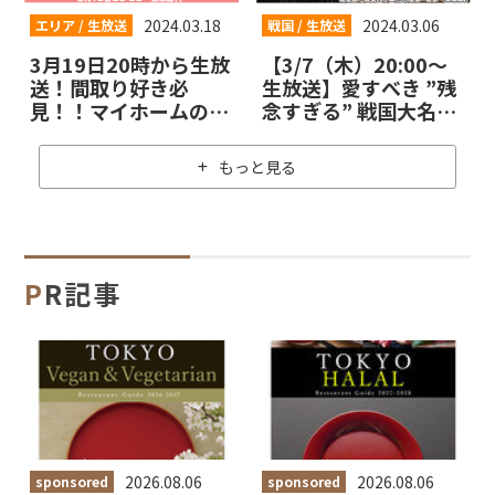
行記念～：お知らせ
2024.03.18
2024.03.06
エリア / 生放送
戦国 / 生放送
3月19日20時から生放
【3/7（木）20:00～
送！間取り好き必
生放送】愛すべき ”残
見！！マイホームの間
念すぎる” 戦国大名・
取りで「失敗しないた
武将決定戦【戦国
めの掟」お教えしま
LOVEWalker #11】
もっと見る
す！
PR記事
2026.08.06
2026.08.06
sponsored
sponsored