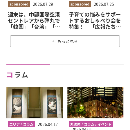
2026.07.29
2026.07.25
sponsored
sponsored
週末は、中部国際空港
子育ての悩みをサポー
セントレアから弾丸で
トするおしゃべり会を
「韓国」「台湾」「香
特集！ 「広報たちか
港」へ！
わ」7月25日号が公開
中
もっと見る
コラム
2026.04.17
エリア / コラム
丸の内 / コラム / イベント
2026.04.01