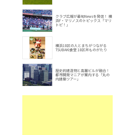
クラブ広報が最旬Newsを発信！ 横
浜F・マリノスのトピックス「マリ
トピ！」
横浜18区の人とまちがつながる
TSUBAKI食堂 18区丼ものがたり
歴史的建造物と高層ビルが融合！
都市開発マニアが案内する「丸の
内建築ツアー」