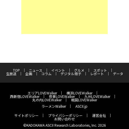
TOP
ニュース
イベント
グルメ
スポット
生放送
企画
コラム
デジタル冊子
レポート
データ
エリアLOVEWalker
横浜LOVEWalker
西新宿LOVEWalker
夜景LOVEWalker
九州LOVEWalker
丸の内LOVEWalker
戦国LOVEWalker
ラーメンWalker
ASCII.jp
サイトポリシー
プライバシーポリシー
運営会社
お問い合わせ
©KADOKAWA ASCII Research Laboratories, Inc. 2026