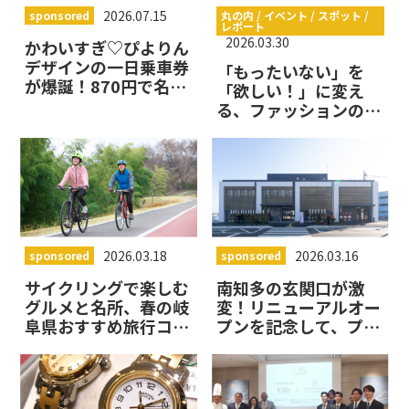
2026.07.15
sponsored
丸の内 / イベント / スポット /
レポート
2026.03.30
かわいすぎ♡ぴよりん
デザインの一日乗車券
「もったいない」を
が爆誕！870円で名古
「欲しい！」に変え
屋を遊び尽くす「ぷち
る、ファッションのプ
旅」へGO
ロが仕掛ける在庫の蘇
らせ方
2026.03.18
2026.03.16
sponsored
sponsored
サイクリングで楽しむ
南知多の玄関口が激
グルメと名所、春の岐
変！リニューアルオー
阜県おすすめ旅行コー
プンを記念して、プレ
ス！
ゼントの当たる「師崎
港で南知多を感じよう
キャンペーン」を実施
中！