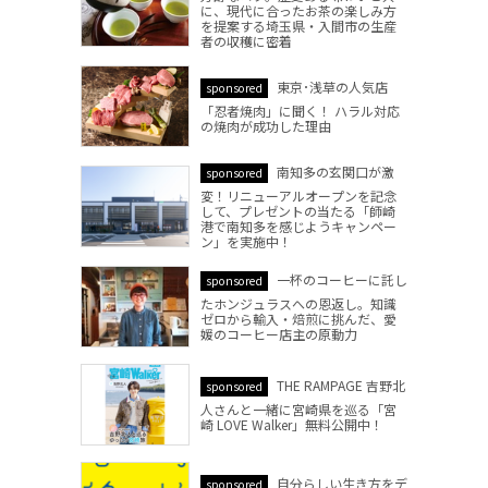
に、現代に合ったお茶の楽しみ方
を提案する埼玉県・入間市の生産
者の収穫に密着
東京･浅草の人気店
sponsored
「忍者焼肉」に聞く！ ハラル対応
の焼肉が成功した理由
南知多の玄関口が激
sponsored
変！リニューアルオープンを記念
して、プレゼントの当たる「師崎
港で南知多を感じようキャンペー
ン」を実施中！
一杯のコーヒーに託し
sponsored
たホンジュラスへの恩返し。知識
ゼロから輸入・焙煎に挑んだ、愛
媛のコーヒー店主の原動力
THE RAMPAGE 吉野北
sponsored
人さんと一緒に宮崎県を巡る「宮
崎 LOVE Walker」無料公開中！
自分らしい生き方をデ
sponsored