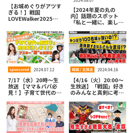
【お城めぐりがアツす
【2024年夏の丸の
ぎる！】戦国
内】話題のスポット
LOVEWalker2025発
「私と一緒に、楽しみ
売記念YouTube生放送
ませんか？」スペシャ
が12/23 20時配信！
ル
今こそお城めぐり＆御
城印に注目してほしい
理由を語りつくすぞ！
【戦国LOVEWalker
#13】
2024.07.12
2024.04.16
sponsored
戦国 / 生放送
7/17（水）20時～生
【4/16（火）20:00～
放送 【ママ＆パパ必
生放送】「戦国」好き
見！】子育て世代の街
のみんなと真剣に考え
選びを完全解決しま
たい！「戦国
す！？アスキー”街”の
LOVEWalker」が戦国
相談所 ～『マイホー
好きのためにやること
ムLOVEWalker特別編
を決める作戦会議！！
集 いま家を買うべき
【戦国LOVEWalker
首都圏・関西の街』刊
#12】