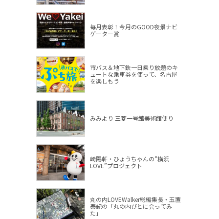
毎月表彰！今月のGOOD夜景ナビ
ゲーター賞
市バス＆地下鉄一日乗り放題のキ
ュートな乗車券を使って、名古屋
を楽しもう
みみより 三菱一号館美術館便り
崎陽軒・ひょうちゃんの”横浜
LOVE”プロジェクト
丸の内LOVEWalker総編集長・玉置
泰紀の「丸の内びとに会ってみ
た」