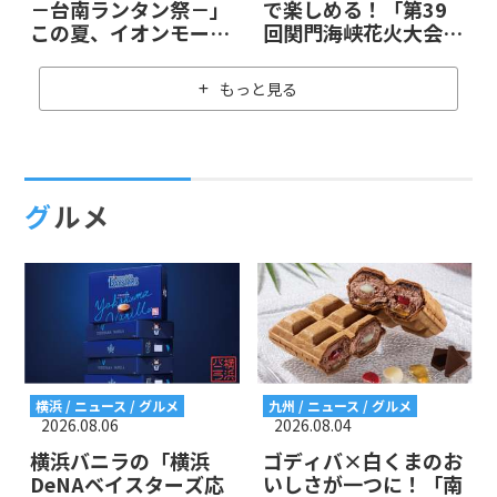
－台南ランタン祭－」
で楽しめる！「第39
この夏、イオンモール
回関門海峡花火大会」
熊本で台湾の魅力を満
の観賞ツアーが発売開
喫しよう！
始！
もっと見る
グルメ
横浜 / ニュース / グルメ
九州 / ニュース / グルメ
2026.08.06
2026.08.04
横浜バニラの「横浜
ゴディバ×白くまのお
DeNAベイスターズ応
いしさが一つに！「南