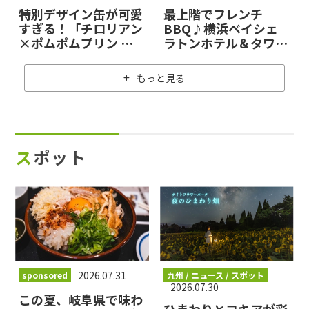
特別デザイン缶が可愛
最上階でフレンチ
すぎる！「チロリアン
BBQ♪横浜ベイシェ
×ポムポムプリン ク
ラトンホテル＆タワー
レームブリュレ味」が
ズで夏を彩るごほうび
限定発売！
時間はいかが？
もっと見る
スポット
2026.07.31
sponsored
九州 / ニュース / スポット
2026.07.30
この夏、岐阜県で味わ