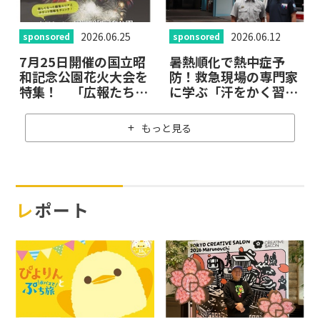
2026.06.25
2026.06.12
sponsored
sponsored
7月25日開催の国立昭
暑熱順化で熱中症予
和記念公園花火大会を
防！救急現場の専門家
特集！ 「広報たちか
に学ぶ「汗をかく習慣
わ」6月25日号が公開
の重要性」
中
もっと見る
レポート