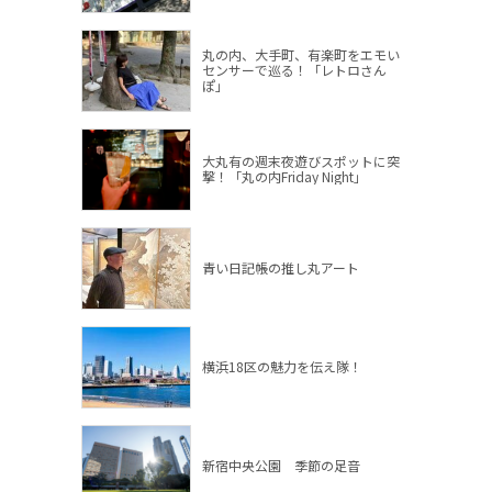
丸の内、大手町、有楽町をエモい
センサーで巡る！「レトロさん
ぽ」
大丸有の週末夜遊びスポットに突
撃！「丸の内Friday Night」
青い日記帳の推し丸アート
横浜18区の魅力を伝え隊！
新宿中央公園 季節の足音