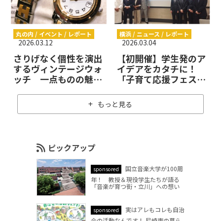
丸の内 / イベント / レポート
横浜 / ニュース / レポート
2026.03.12
2026.03.04
さりげなく個性を演出
【初開催】学生発のア
するヴィンテージウォ
イデアをカタチに！
ッチ 一点ものの魅力
「子育て応援フェステ
を楽しめるフェアを丸
ィバル2026 in 横浜ベ
の内で開催
イシェラトンホテル」
もっと見る
記者発表会レポ
ピックアップ
国立音楽大学が100周
sponsored
年！ 教授＆現役学生たちが語る
「音楽が育つ街・立川」への想い
実はアレもコレも自治
sponsored
会の活動なんです！ 尼崎市の暮ら