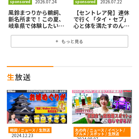
2026.07.24
2026.07.22
sponsored
sponsored
風鈴まつりから鵜飼、
【セントレア発】連休
新名所まで！この夏、
で行く「タイ・セブ」
岐阜県で体験したい注
心と体を満たすのんび
目ニュース7選
り旅
もっと見る
生放送
戦国 / ニュース / 生放送
丸の内 / ニュース / イベント /
グルメ / スポット / 生放送
2024.12.23
2024.08.07