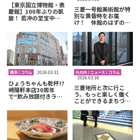
【東京国立博物館・表
三菱一号館美術館が特
慶館】100年ぶりの凱
別な黄昏時をお届
旋！ 若冲の至宝中の
け！ 休館のはずの月
至宝を“ガラスなし”で
曜日の美術館で優河さ
浴びる衝撃。2026年
んのライブ開催
秋「皇居三の丸尚蔵
館」グランドオープン
への序章
2026.03.31
横浜 / コラム
丸の内 / ニュース / コラム
2026.03.30
ひょうちゃんも乾杯!?
三菱地所と次に行こ
崎陽軒本店30周年
う。もっと楽しく働く
で“飲み放題付きラン
ことができるまちづく
チバイキング”が登
りに挑む丸の内びと――長
場！
谷川真さん