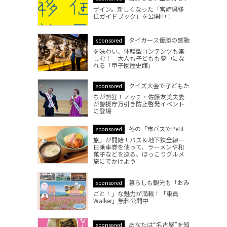
ザイン。新しくなった「宮崎県移
住ガイドブック」を公開中！
タイガース優勝の感動
sponsored
を味わい、体験型コンテンツも楽
しむ！ 大人も子どもも夢中にな
れる「甲子園歴史館」
クイズ大会で子どもた
sponsored
ちが熱狂！ノッチ・佐藤友美夫妻
が警視庁万引き防止啓発イベント
に登場
冬の「市バスでPetit
sponsored
旅」が開始！バス＆地下鉄全線一
日乗車券を使って、ラーメンや和
菓子などを巡る、ほっこりグルメ
旅にでかけよう
暮らしも観光も「おみ
sponsored
ごと！」な魅力が満載！「東員
Walker」無料公開中
あなたは“名古屋”を知
sponsored