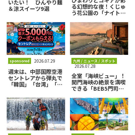
ひまわりとコキアが彩
いたい！ ひんやり麺
る幻想的な夜！くじゅ
＆涼スイーツ9選
う花公園の「ナイトフ
ラワーパーク
Summer〜夜のひまわ
り畑〜」がロマンティ
ックすぎ
2026.07.29
sponsored
九州 / ニュース / スポット
2026.07.28
週末は、中部国際空港
全室「海峡ビュー」！
セントレアから弾丸で
関門海峡の絶景を満喫
「韓国」「台湾」「香
できる「BEB5門司
港」へ！
港」でときめきステイ
体験はいかが？