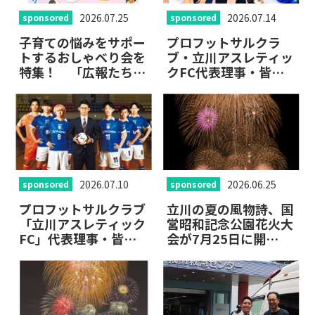
2026.07.25
2026.07.14
sponsored
sponsored
子育ての悩みをサポー
プロフットサルクラ
トするおしゃべり会を
ブ・立川アスレティッ
特集！ 「広報たちか
クFC代表理事・皆本
わ」7月25日号が公開
晃「地域とともに楽し
中
み、歩んでいけるチー
ムへ」
2026.07.10
2026.06.25
sponsored
sponsored
プロフットサルクラブ
立川の夏の風物詩、国
「立川アスレティック
営昭和記念公園花火大
FC」代表理事・皆本
会が7月25日に開
晃さんインタビュー。
催！ 新しくなった観
「広報たちかわ」7月
覧エリア＆チケット情
10日号が公開中
報も