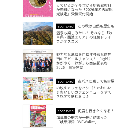
っているか？今年から初級受検料
が無料になった「2026年名古屋観
光検定」受検受付開始
この秋は自然も歴史も
sponsored
温泉も楽しみたい！ それなら「岐
阜県・西濃エリア」の紅葉ドライ
ブがオススメ
魅力的な地域を目指す多彩な商店
街のアピールチャンス！ 「地域に
かがやく わがまち商店街表彰
2026」募集開始
市バスに乗って名古屋
sponsored
の映えカフェをハシゴ！かわいい
＆おいしいカフェメニューをすて
き空間で味わおう♪
何度も行きたくなる！
sponsored
海津市の魅力が一冊に詰まった
「岐阜海津LOVEWalker」