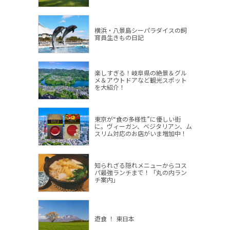
横浜・八景島シーパラダイスの飼
育員生きもの日記
楽しすぎる！岐阜県の絶景＆グル
メ＆アウトドアなど観光スポット
を大紹介！
東京が“食の多様性”に優しい街
に。ヴィーガン、ベジタリアン、ム
スリム対応のお店がいま増加中！
知られざる隠れメニューからコス
パ最強ランチまで！「丸の内ラン
チ案内」
遊食 ！ 東日本