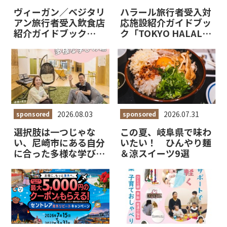
ヴィーガン／ベジタリ
ハラール旅行者受入対
アン旅行者受入飲食店
応施設紹介ガイドブッ
紹介ガイドブック
ク「TOKYO HALAL
「TOKYO Vegan &
Restaurant Guide
Vegetarian
2027-2028」掲載施
Restaurant Guide
設を募集します！
2027-2028」掲載施
設を募集します！
2026.08.03
2026.07.31
sponsored
sponsored
選択肢は一つじゃな
この夏、岐阜県で味わ
い、尼崎市にある自分
いたい！ ひんやり麺
に合った多様な学びの
＆涼スイーツ9選
場【市報あまがさき8
月号より】