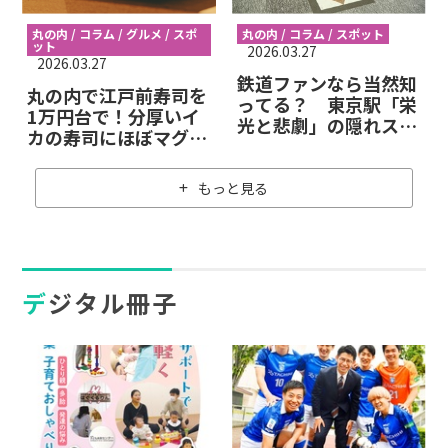
丸の内 / コラム / グルメ / スポ
丸の内 / コラム / スポット
ット
2026.03.27
2026.03.27
鉄道ファンなら当然知
丸の内で江戸前寿司を
ってる？ 東京駅「栄
1万円台で！分厚いイ
光と悲劇」の隠れスポ
カの寿司にほぼマグロ
ット
だけの巻物に江戸っ子
魂を感じた夜
もっと見る
デジタル冊子