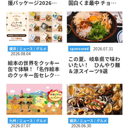
援パッケージ2026」
国白くま最中 チョコ
が登場！昨年大好評だ
レート」が贅沢すぎる
ったコラボが帰ってく
る！
2026.07.31
横浜 / ニュース / グルメ
sponsored
2026.08.04
この夏、岐阜県で味わ
絵本の世界をクッキー
いたい！ ひんやり麺
缶で体験！「名作絵本
＆涼スイーツ9選
のクッキー缶セレクシ
ョン」期間限定ポップ
アップストアがそごう
横浜に登場！
九州 / ニュース / グルメ
横浜 / ニュース / グルメ
2026.07.07
2026.06.30