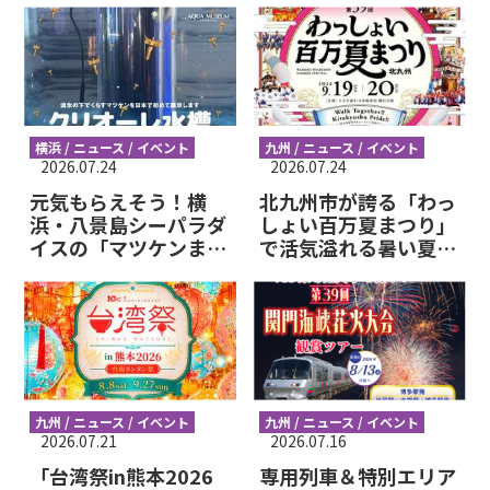
花火大会
に行こう！
横浜 / ニュース / イベント
九州 / ニュース / イベント
2026.07.24
2026.07.24
元気もらえそう！横
北九州市が誇る「わっ
浜・八景島シーパラダ
しょい百万夏まつり」
イスの「マツケンまみ
で活気溢れる暑い夏を
れまみれ島 夏の陣」
過ごそう！！
が気になる
九州 / ニュース / イベント
九州 / ニュース / イベント
2026.07.21
2026.07.16
「台湾祭in熊本2026
専用列車＆特別エリア