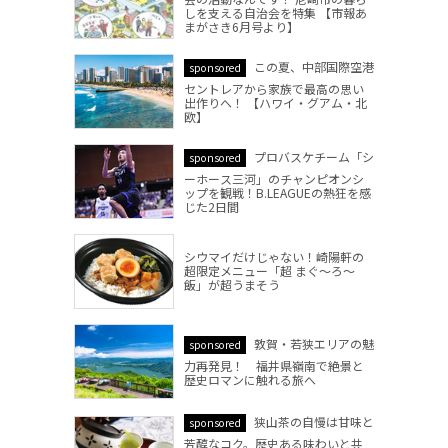
しを支える自治会を特集 【市報あ
まがさき6月号より】
この夏、中部国際空港
sponsored
セントレアから家族で最高の思い
出作りへ！ 【ハワイ・グアム・北
欧】
プロバスケチーム「シ
sponsored
ーホース三河」のチャンピオンシ
ップを観戦！B.LEAGUEの熱狂を感
じた2日間
シウマイだけじゃない！崎陽軒の
超限定メニュー「超 まぐ～ろ～
飯」が超うまそう
敦賀・若狭エリアの魅
sponsored
力再発見！ 福井県嶺南で絶景と
歴史ロマンに触れる旅へ
狭山茶の自慢は甘味と
sponsored
芳醇なコク。歴史ある味わいと共