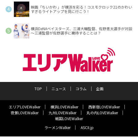
映画「ちいかわ 」が横浜を彩る！コスモクロック21のかわい
すぎるライトアップを見に行こう！
横浜DeNAベイスターズ、三浦大輔監督、佐野恵太選手が対談
～三浦監督が佐野選手に期待することは？
TOP
ニュース
コラム
企画
エリアLOVEWalker
横浜LOVEWalker
西新宿LOVEWalker
夜景LOVEWalker
九州LOVEWalker
丸の内LOVEWalker
戦国LOVEWalker
ラーメンWalker
ASCII.jp