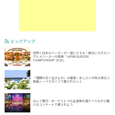
ピックアップ
世界と日本のバーガーが一堂に介する！絶対に行きたい
グルメバーガーの祭典「JAPAN BURGER
CHAMPIONSHIP 2026」
「満開の花×生きもの」は最強！あじさいが咲き誇る八
景島シーパラダイスで癒されたい♪
なんて贅沢…オーケストラの生演奏を寝そべりながら聴
けるコンサートで癒されよう