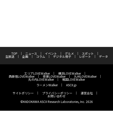
TOP
ニュース
イベント
グルメ
スポット
生放送
企画
コラム
デジタル冊子
レポート
データ
エリアLOVEWalker
横浜LOVEWalker
西新宿LOVEWalker
夜景LOVEWalker
九州LOVEWalker
丸の内LOVEWalker
戦国LOVEWalker
ラーメンWalker
ASCII.jp
サイトポリシー
プライバシーポリシー
運営会社
お問い合わせ
©KADOKAWA ASCII Research Laboratories, Inc. 2026