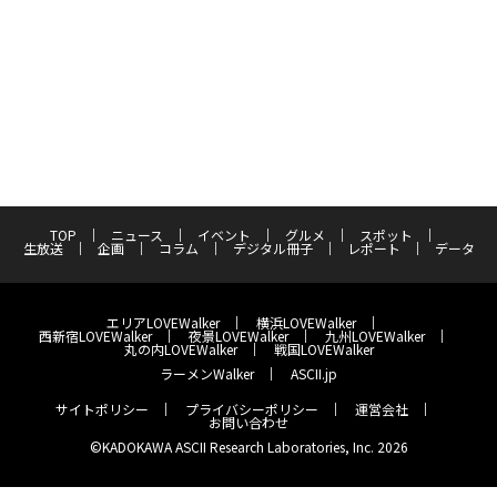
TOP
ニュース
イベント
グルメ
スポット
生放送
企画
コラム
デジタル冊子
レポート
データ
エリアLOVEWalker
横浜LOVEWalker
西新宿LOVEWalker
夜景LOVEWalker
九州LOVEWalker
丸の内LOVEWalker
戦国LOVEWalker
ラーメンWalker
ASCII.jp
サイトポリシー
プライバシーポリシー
運営会社
お問い合わせ
©KADOKAWA ASCII Research Laboratories, Inc. 2026