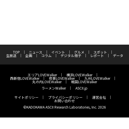
TOP
ニュース
イベント
グルメ
スポット
生放送
企画
コラム
デジタル冊子
レポート
データ
エリアLOVEWalker
横浜LOVEWalker
西新宿LOVEWalker
夜景LOVEWalker
九州LOVEWalker
丸の内LOVEWalker
戦国LOVEWalker
ラーメンWalker
ASCII.jp
サイトポリシー
プライバシーポリシー
運営会社
お問い合わせ
©KADOKAWA ASCII Research Laboratories, Inc. 2026