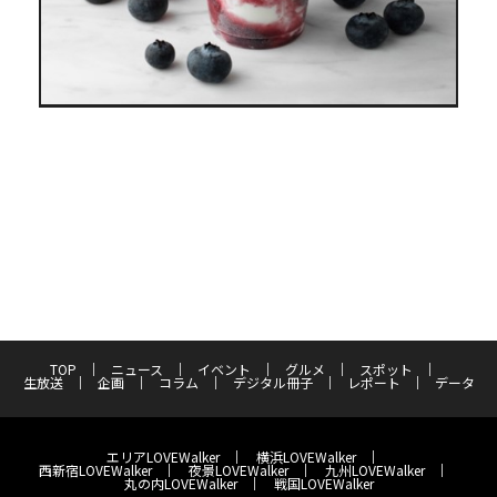
TOP
ニュース
イベント
グルメ
スポット
生放送
企画
コラム
デジタル冊子
レポート
データ
エリアLOVEWalker
横浜LOVEWalker
西新宿LOVEWalker
夜景LOVEWalker
九州LOVEWalker
丸の内LOVEWalker
戦国LOVEWalker