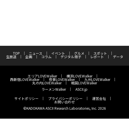
TOP
ニュース
イベント
グルメ
スポット
生放送
企画
コラム
デジタル冊子
レポート
データ
エリアLOVEWalker
横浜LOVEWalker
西新宿LOVEWalker
夜景LOVEWalker
九州LOVEWalker
丸の内LOVEWalker
戦国LOVEWalker
ラーメンWalker
ASCII.jp
サイトポリシー
プライバシーポリシー
運営会社
お問い合わせ
©KADOKAWA ASCII Research Laboratories, Inc. 2026