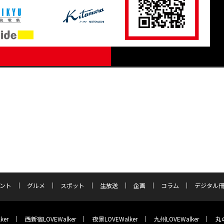
ント
グルメ
スポット
生放送
企画
コラム
デジタル
ker
西新宿LOVEWalker
夜景LOVEWalker
九州LOVEWalker
丸の