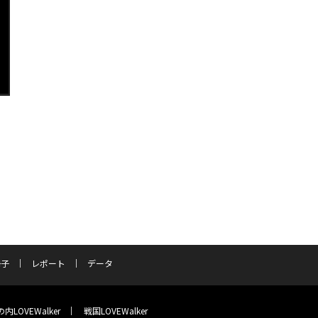
冊子
レポート
データ
内LOVEWalker
戦国LOVEWalker