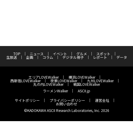
TOP
ニュース
イベント
グルメ
スポット
生放送
企画
コラム
デジタル冊子
レポート
データ
エリアLOVEWalker
横浜LOVEWalker
西新宿LOVEWalker
夜景LOVEWalker
九州LOVEWalker
丸の内LOVEWalker
戦国LOVEWalker
ラーメンWalker
ASCII.jp
サイトポリシー
プライバシーポリシー
運営会社
お問い合わせ
©KADOKAWA ASCII Research Laboratories, Inc. 2026