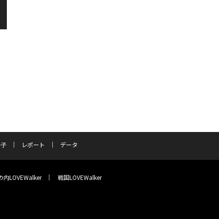
冊子
レポート
データ
内LOVEWalker
戦国LOVEWalker