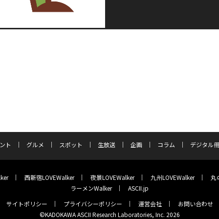
ント
グルメ
スポット
生放送
企画
コラム
デジタル
ker
西新宿LOVEWalker
夜景LOVEWalker
九州LOVEWalker
丸の
ラーメンWalker
ASCII.jp
サイトポリシー
プライバシーポリシー
運営会社
お問い合わせ
©KADOKAWA ASCII Research Laboratories, Inc. 2026