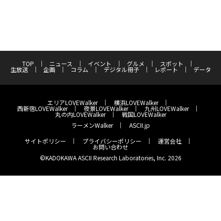
TOP
ニュース
イベント
グルメ
スポット
生放送
企画
コラム
デジタル冊子
レポート
データ
エリアLOVEWalker
横浜LOVEWalker
西新宿LOVEWalker
夜景LOVEWalker
九州LOVEWalker
丸の内LOVEWalker
戦国LOVEWalker
ラーメンWalker
ASCII.jp
サイトポリシー
プライバシーポリシー
運営会社
お問い合わせ
©KADOKAWA ASCII Research Laboratories, Inc. 2026