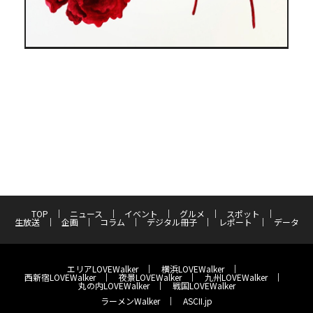
TOP
ニュース
イベント
グルメ
スポット
生放送
企画
コラム
デジタル冊子
レポート
データ
エリアLOVEWalker
横浜LOVEWalker
西新宿LOVEWalker
夜景LOVEWalker
九州LOVEWalker
丸の内LOVEWalker
戦国LOVEWalker
ラーメンWalker
ASCII.jp