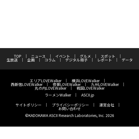
TOP
ニュース
イベント
グルメ
スポット
生放送
企画
コラム
デジタル冊子
レポート
データ
エリアLOVEWalker
横浜LOVEWalker
西新宿LOVEWalker
夜景LOVEWalker
九州LOVEWalker
丸の内LOVEWalker
戦国LOVEWalker
ラーメンWalker
ASCII.jp
サイトポリシー
プライバシーポリシー
運営会社
お問い合わせ
©KADOKAWA ASCII Research Laboratories, Inc. 2026