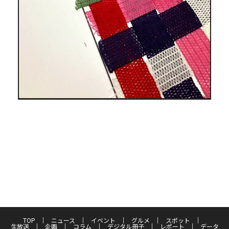
TOP
ニュース
イベント
グルメ
スポット
生放送
企画
コラム
デジタル冊子
レポート
データ