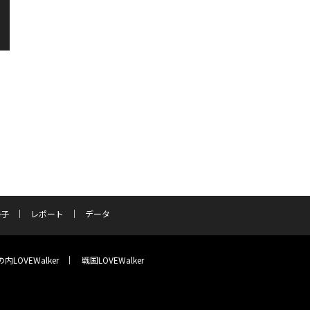
冊子
レポート
データ
内LOVEWalker
戦国LOVEWalker