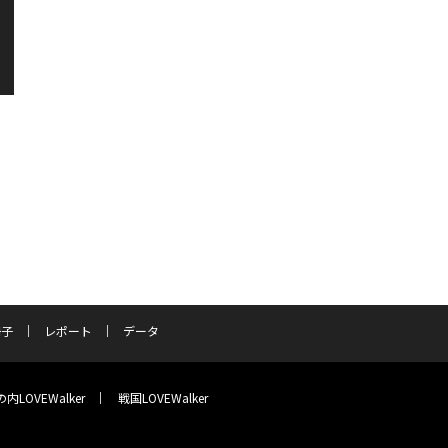
冊子
レポート
データ
内LOVEWalker
戦国LOVEWalker