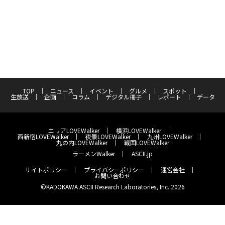
TOP
ニュース
イベント
グルメ
スポット
生放送
企画
コラム
デジタル冊子
レポート
データ
エリアLOVEWalker
横浜LOVEWalker
西新宿LOVEWalker
夜景LOVEWalker
九州LOVEWalker
丸の内LOVEWalker
戦国LOVEWalker
ラーメンWalker
ASCII.jp
サイトポリシー
プライバシーポリシー
運営会社
お問い合わせ
©KADOKAWA ASCII Research Laboratories, Inc. 2026