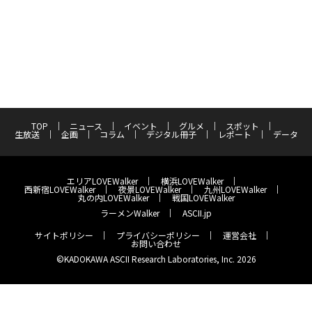
TOP
ニュース
イベント
グルメ
スポット
生放送
企画
コラム
デジタル冊子
レポート
データ
エリアLOVEWalker
横浜LOVEWalker
西新宿LOVEWalker
夜景LOVEWalker
九州LOVEWalker
丸の内LOVEWalker
戦国LOVEWalker
ラーメンWalker
ASCII.jp
サイトポリシー
プライバシーポリシー
運営会社
お問い合わせ
©KADOKAWA ASCII Research Laboratories, Inc. 2026