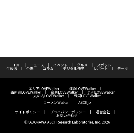
TOP
ニュース
イベント
グルメ
スポット
生放送
企画
コラム
デジタル冊子
レポート
データ
エリアLOVEWalker
横浜LOVEWalker
西新宿LOVEWalker
夜景LOVEWalker
九州LOVEWalker
丸の内LOVEWalker
戦国LOVEWalker
ラーメンWalker
ASCII.jp
サイトポリシー
プライバシーポリシー
運営会社
お問い合わせ
©KADOKAWA ASCII Research Laboratories, Inc. 2026