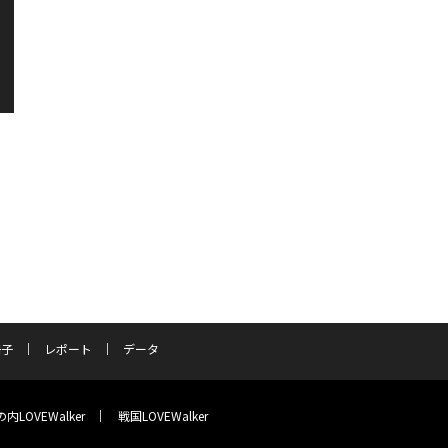
冊子
レポート
データ
内LOVEWalker
戦国LOVEWalker