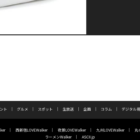
ント
グルメ
スポット
生放送
企画
コラム
デジタル
ker
西新宿LOVEWalker
夜景LOVEWalker
九州LOVEWalker
丸の
ラーメンWalker
ASCII.jp