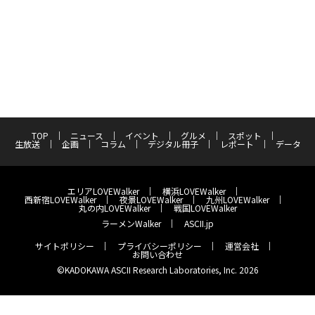
TOP
ニュース
イベント
グルメ
スポット
生放送
企画
コラム
デジタル冊子
レポート
データ
エリアLOVEWalker
横浜LOVEWalker
西新宿LOVEWalker
夜景LOVEWalker
九州LOVEWalker
丸の内LOVEWalker
戦国LOVEWalker
ラーメンWalker
ASCII.jp
サイトポリシー
プライバシーポリシー
運営会社
お問い合わせ
©KADOKAWA ASCII Research Laboratories, Inc. 2026