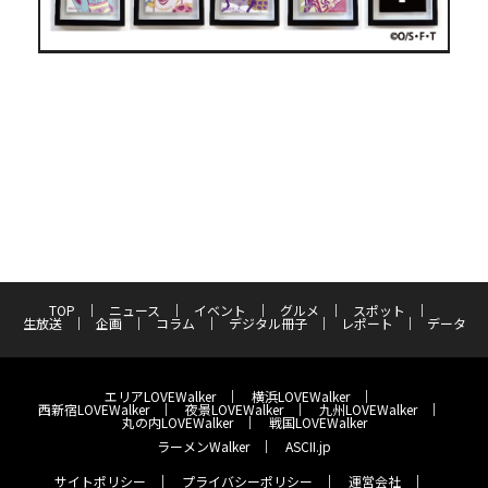
TOP
ニュース
イベント
グルメ
スポット
生放送
企画
コラム
デジタル冊子
レポート
データ
エリアLOVEWalker
横浜LOVEWalker
西新宿LOVEWalker
夜景LOVEWalker
九州LOVEWalker
丸の内LOVEWalker
戦国LOVEWalker
ラーメンWalker
ASCII.jp
サイトポリシー
プライバシーポリシー
運営会社