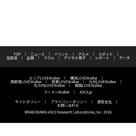
TOP
ニュース
イベント
グルメ
スポット
生放送
企画
コラム
デジタル冊子
レポート
データ
エリアLOVEWalker
横浜LOVEWalker
西新宿LOVEWalker
夜景LOVEWalker
九州LOVEWalker
丸の内LOVEWalker
戦国LOVEWalker
ラーメンWalker
ASCII.jp
サイトポリシー
プライバシーポリシー
運営会社
お問い合わせ
©KADOKAWA ASCII Research Laboratories, Inc. 2026