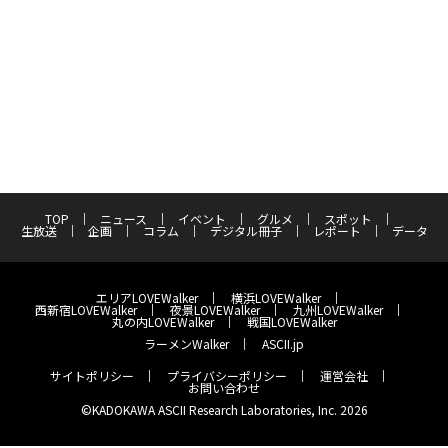
TOP
ニュース
イベント
グルメ
スポット
生放送
企画
コラム
デジタル冊子
レポート
データ
エリアLOVEWalker
横浜LOVEWalker
西新宿LOVEWalker
夜景LOVEWalker
九州LOVEWalker
丸の内LOVEWalker
戦国LOVEWalker
ラーメンWalker
ASCII.jp
サイトポリシー
プライバシーポリシー
運営会社
お問い合わせ
©KADOKAWA ASCII Research Laboratories, Inc. 2026