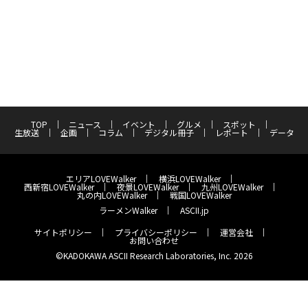
TOP
ニュース
イベント
グルメ
スポット
生放送
企画
コラム
デジタル冊子
レポート
データ
エリアLOVEWalker
横浜LOVEWalker
西新宿LOVEWalker
夜景LOVEWalker
九州LOVEWalker
丸の内LOVEWalker
戦国LOVEWalker
ラーメンWalker
ASCII.jp
サイトポリシー
プライバシーポリシー
運営会社
お問い合わせ
©KADOKAWA ASCII Research Laboratories, Inc. 2026