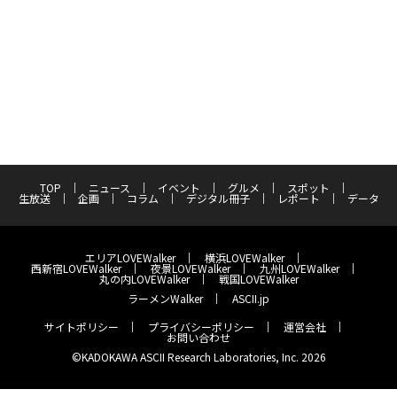
TOP
ニュース
イベント
グルメ
スポット
生放送
企画
コラム
デジタル冊子
レポート
データ
エリアLOVEWalker
横浜LOVEWalker
西新宿LOVEWalker
夜景LOVEWalker
九州LOVEWalker
丸の内LOVEWalker
戦国LOVEWalker
ラーメンWalker
ASCII.jp
サイトポリシー
プライバシーポリシー
運営会社
お問い合わせ
©KADOKAWA ASCII Research Laboratories, Inc. 2026