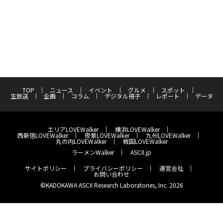
TOP
ニュース
イベント
グルメ
スポット
生放送
企画
コラム
デジタル冊子
レポート
データ
エリアLOVEWalker
横浜LOVEWalker
西新宿LOVEWalker
夜景LOVEWalker
九州LOVEWalker
丸の内LOVEWalker
戦国LOVEWalker
ラーメンWalker
ASCII.jp
サイトポリシー
プライバシーポリシー
運営会社
お問い合わせ
©KADOKAWA ASCII Research Laboratories, Inc. 2026