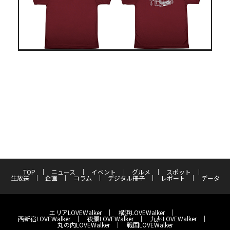
TOP
ニュース
イベント
グルメ
スポット
生放送
企画
コラム
デジタル冊子
レポート
データ
エリアLOVEWalker
横浜LOVEWalker
西新宿LOVEWalker
夜景LOVEWalker
九州LOVEWalker
丸の内LOVEWalker
戦国LOVEWalker