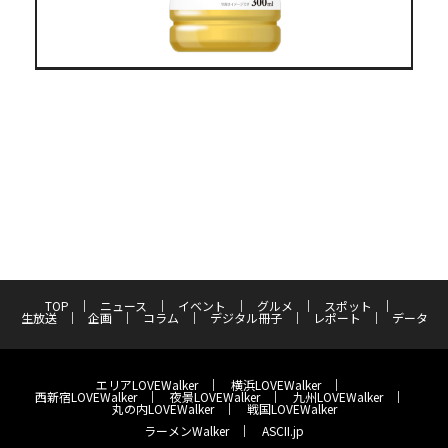
TOP
ニュース
イベント
グルメ
スポット
生放送
企画
コラム
デジタル冊子
レポート
データ
エリアLOVEWalker
横浜LOVEWalker
西新宿LOVEWalker
夜景LOVEWalker
九州LOVEWalker
丸の内LOVEWalker
戦国LOVEWalker
ラーメンWalker
ASCII.jp