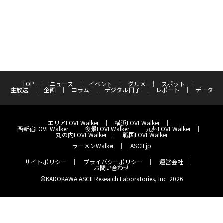
TOP
ニュース
イベント
グルメ
スポット
生放送
企画
コラム
デジタル冊子
レポート
データ
エリアLOVEWalker
横浜LOVEWalker
西新宿LOVEWalker
夜景LOVEWalker
九州LOVEWalker
丸の内LOVEWalker
戦国LOVEWalker
ラーメンWalker
ASCII.jp
サイトポリシー
プライバシーポリシー
運営会社
お問い合わせ
©KADOKAWA ASCII Research Laboratories, Inc. 2026