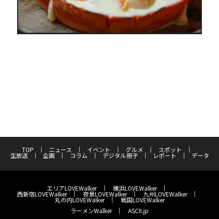
TOP
ニュース
イベント
グルメ
スポット
生放送
企画
コラム
デジタル冊子
レポート
データ
エリアLOVEWalker
横浜LOVEWalker
西新宿LOVEWalker
夜景LOVEWalker
九州LOVEWalker
丸の内LOVEWalker
戦国LOVEWalker
ラーメンWalker
ASCII.jp