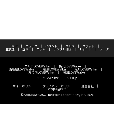
TOP
ニュース
イベント
グルメ
スポット
生放送
企画
コラム
デジタル冊子
レポート
データ
エリアLOVEWalker
横浜LOVEWalker
西新宿LOVEWalker
夜景LOVEWalker
九州LOVEWalker
丸の内LOVEWalker
戦国LOVEWalker
ラーメンWalker
ASCII.jp
サイトポリシー
プライバシーポリシー
運営会社
お問い合わせ
©KADOKAWA ASCII Research Laboratories, Inc. 2026