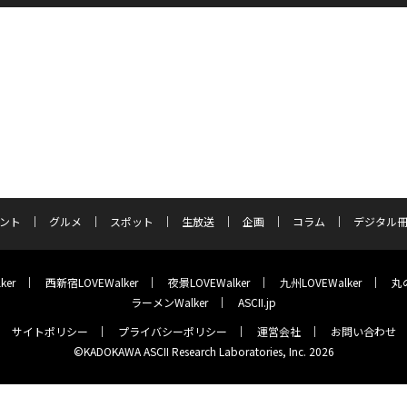
ント
グルメ
スポット
生放送
企画
コラム
デジタル
ker
西新宿LOVEWalker
夜景LOVEWalker
九州LOVEWalker
丸の
ラーメンWalker
ASCII.jp
サイトポリシー
プライバシーポリシー
運営会社
お問い合わせ
©KADOKAWA ASCII Research Laboratories, Inc. 2026