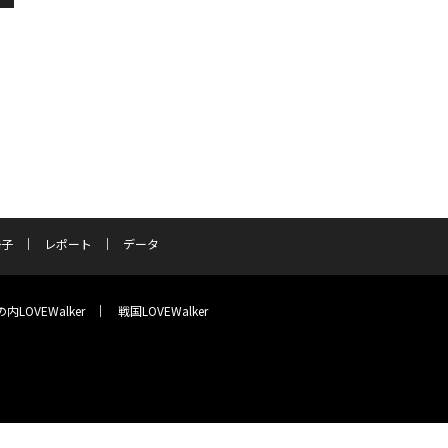
冊子
レポート
データ
内LOVEWalker
戦国LOVEWalker