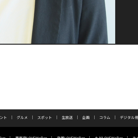
ント
グルメ
スポット
生放送
企画
コラム
デジタル
ker
西新宿LOVEWalker
夜景LOVEWalker
九州LOVEWalker
丸の