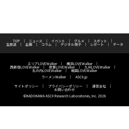
TOP
ニュース
イベント
グルメ
スポット
生放送
企画
コラム
デジタル冊子
レポート
データ
エリアLOVEWalker
横浜LOVEWalker
西新宿LOVEWalker
夜景LOVEWalker
九州LOVEWalker
丸の内LOVEWalker
戦国LOVEWalker
ラーメンWalker
ASCII.jp
サイトポリシー
プライバシーポリシー
運営会社
お問い合わせ
©KADOKAWA ASCII Research Laboratories, Inc. 2026