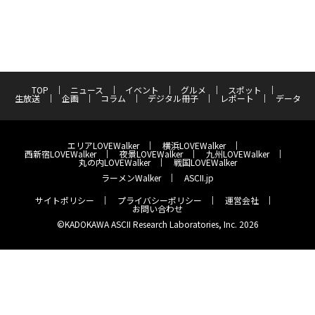
TOP
ニュース
イベント
グルメ
スポット
生放送
企画
コラム
デジタル冊子
レポート
データ
エリアLOVEWalker
横浜LOVEWalker
西新宿LOVEWalker
夜景LOVEWalker
九州LOVEWalker
丸の内LOVEWalker
戦国LOVEWalker
ラーメンWalker
ASCII.jp
サイトポリシー
プライバシーポリシー
運営会社
お問い合わせ
©KADOKAWA ASCII Research Laboratories, Inc. 2026