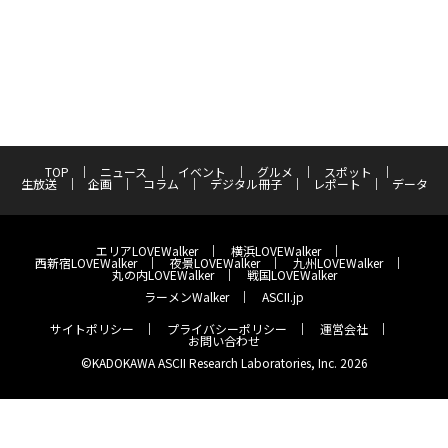
TOP
ニュース
イベント
グルメ
スポット
生放送
企画
コラム
デジタル冊子
レポート
データ
エリアLOVEWalker
横浜LOVEWalker
西新宿LOVEWalker
夜景LOVEWalker
九州LOVEWalker
丸の内LOVEWalker
戦国LOVEWalker
ラーメンWalker
ASCII.jp
サイトポリシー
プライバシーポリシー
運営会社
お問い合わせ
©KADOKAWA ASCII Research Laboratories, Inc. 2026