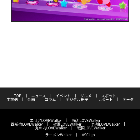
TOP
ニュース
イベント
グルメ
スポット
生放送
企画
コラム
デジタル冊子
レポート
データ
エリアLOVEWalker
横浜LOVEWalker
西新宿LOVEWalker
夜景LOVEWalker
九州LOVEWalker
丸の内LOVEWalker
戦国LOVEWalker
ラーメンWalker
ASCII.jp