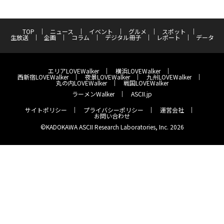
TOP
ニュース
イベント
グルメ
スポット
生放送
企画
コラム
デジタル冊子
レポート
データ
エリアLOVEWalker
横浜LOVEWalker
西新宿LOVEWalker
夜景LOVEWalker
九州LOVEWalker
丸の内LOVEWalker
戦国LOVEWalker
ラーメンWalker
ASCII.jp
サイトポリシー
プライバシーポリシー
運営会社
お問い合わせ
©KADOKAWA ASCII Research Laboratories, Inc. 2026