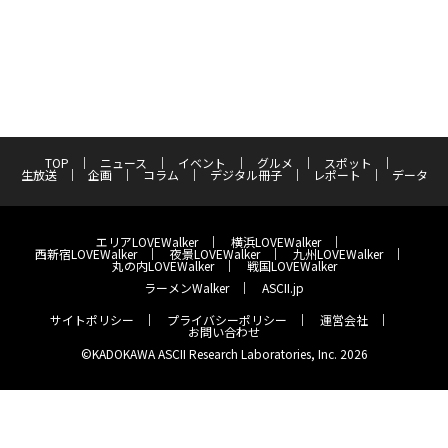
TOP
ニュース
イベント
グルメ
スポット
生放送
企画
コラム
デジタル冊子
レポート
データ
エリアLOVEWalker
横浜LOVEWalker
西新宿LOVEWalker
夜景LOVEWalker
九州LOVEWalker
丸の内LOVEWalker
戦国LOVEWalker
ラーメンWalker
ASCII.jp
サイトポリシー
プライバシーポリシー
運営会社
お問い合わせ
©KADOKAWA ASCII Research Laboratories, Inc. 2026