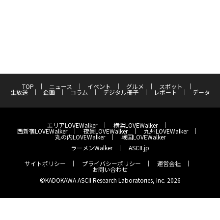
TOP
ニュース
イベント
グルメ
スポット
生放送
企画
コラム
デジタル冊子
レポート
データ
エリアLOVEWalker
横浜LOVEWalker
西新宿LOVEWalker
夜景LOVEWalker
九州LOVEWalker
丸の内LOVEWalker
戦国LOVEWalker
ラーメンWalker
ASCII.jp
サイトポリシー
プライバシーポリシー
運営会社
お問い合わせ
©KADOKAWA ASCII Research Laboratories, Inc. 2026