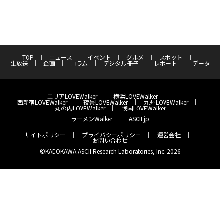
TOP
ニュース
イベント
グルメ
スポット
生放送
企画
コラム
デジタル冊子
レポート
データ
エリアLOVEWalker
横浜LOVEWalker
西新宿LOVEWalker
夜景LOVEWalker
九州LOVEWalker
丸の内LOVEWalker
戦国LOVEWalker
ラーメンWalker
ASCII.jp
サイトポリシー
プライバシーポリシー
運営会社
お問い合わせ
©KADOKAWA ASCII Research Laboratories, Inc. 2026