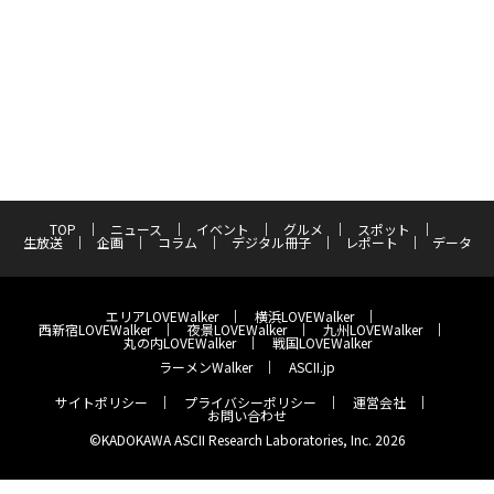
TOP
ニュース
イベント
グルメ
スポット
生放送
企画
コラム
デジタル冊子
レポート
データ
エリアLOVEWalker
横浜LOVEWalker
西新宿LOVEWalker
夜景LOVEWalker
九州LOVEWalker
丸の内LOVEWalker
戦国LOVEWalker
ラーメンWalker
ASCII.jp
サイトポリシー
プライバシーポリシー
運営会社
お問い合わせ
©KADOKAWA ASCII Research Laboratories, Inc. 2026