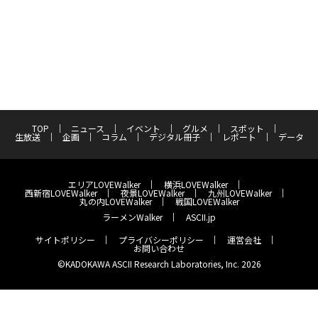
TOP
ニュース
イベント
グルメ
スポット
生放送
企画
コラム
デジタル冊子
レポート
データ
エリアLOVEWalker
横浜LOVEWalker
西新宿LOVEWalker
夜景LOVEWalker
九州LOVEWalker
丸の内LOVEWalker
戦国LOVEWalker
ラーメンWalker
ASCII.jp
サイトポリシー
プライバシーポリシー
運営会社
お問い合わせ
©KADOKAWA ASCII Research Laboratories, Inc. 2026