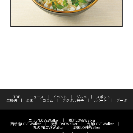
TOP
ニュース
イベント
グルメ
スポット
生放送
企画
コラム
デジタル冊子
レポート
データ
エリアLOVEWalker
横浜LOVEWalker
西新宿LOVEWalker
夜景LOVEWalker
九州LOVEWalker
丸の内LOVEWalker
戦国LOVEWalker