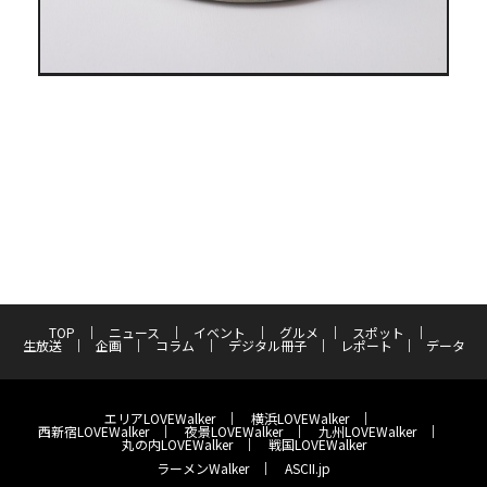
TOP
ニュース
イベント
グルメ
スポット
生放送
企画
コラム
デジタル冊子
レポート
データ
エリアLOVEWalker
横浜LOVEWalker
西新宿LOVEWalker
夜景LOVEWalker
九州LOVEWalker
丸の内LOVEWalker
戦国LOVEWalker
ラーメンWalker
ASCII.jp