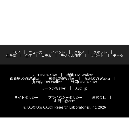
TOP
ニュース
イベント
グルメ
スポット
生放送
企画
コラム
デジタル冊子
レポート
データ
エリアLOVEWalker
横浜LOVEWalker
西新宿LOVEWalker
夜景LOVEWalker
九州LOVEWalker
丸の内LOVEWalker
戦国LOVEWalker
ラーメンWalker
ASCII.jp
サイトポリシー
プライバシーポリシー
運営会社
お問い合わせ
©KADOKAWA ASCII Research Laboratories, Inc. 2026