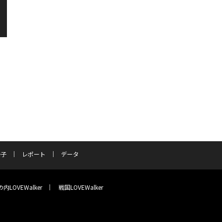
冊子
レポート
データ
内LOVEWalker
戦国LOVEWalker