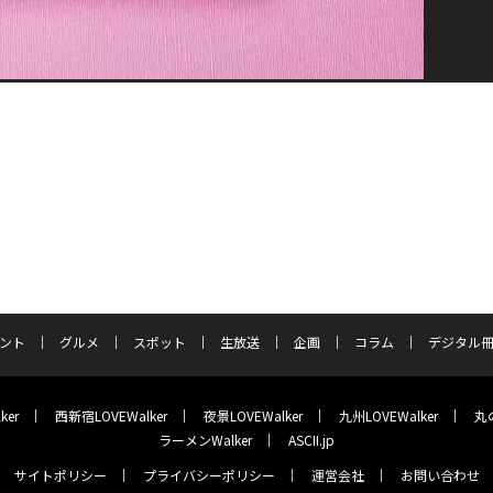
ント
グルメ
スポット
生放送
企画
コラム
デジタル
ker
西新宿LOVEWalker
夜景LOVEWalker
九州LOVEWalker
丸の
ラーメンWalker
ASCII.jp
サイトポリシー
プライバシーポリシー
運営会社
お問い合わせ