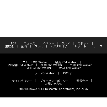
TOP
ニュース
イベント
グルメ
スポット
生放送
企画
コラム
デジタル冊子
レポート
データ
エリアLOVEWalker
横浜LOVEWalker
西新宿LOVEWalker
夜景LOVEWalker
九州LOVEWalker
丸の内LOVEWalker
戦国LOVEWalker
ラーメンWalker
ASCII.jp
サイトポリシー
プライバシーポリシー
運営会社
お問い合わせ
©KADOKAWA ASCII Research Laboratories, Inc. 2026